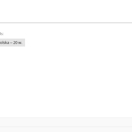
s:
olska -- 20 w.