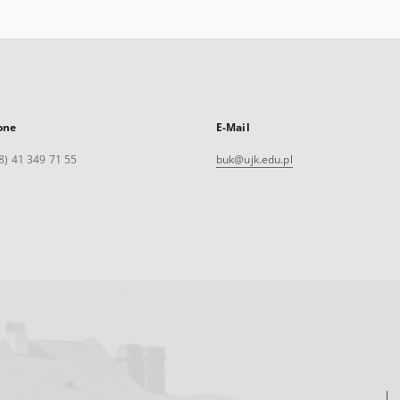
one
E-Mail
8) 41 349 71 55
buk@ujk.edu.pl