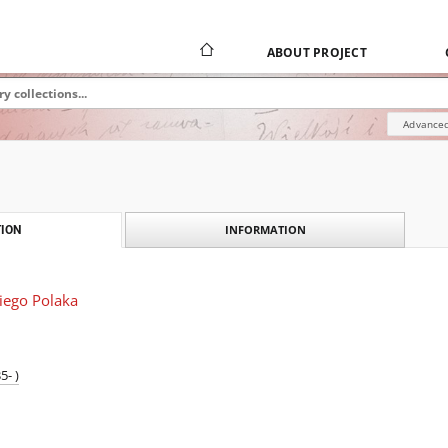
ABOUT PROJECT
Advanced
INFORMATION
ION
iego Polaka
5- )