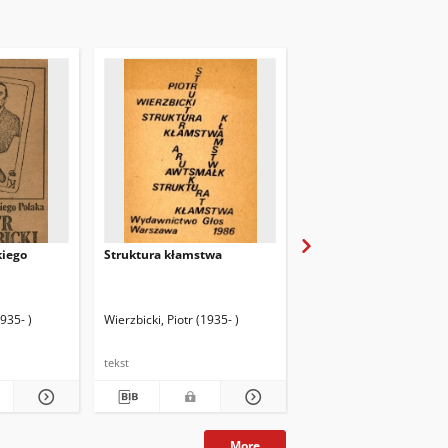
kiego
Struktura kłamstwa
Szary człowiek
1935- )
Wierzbicki, Piotr (1935- )
Wierzbicki, Piotr (1935- )
tekst
tekst
More