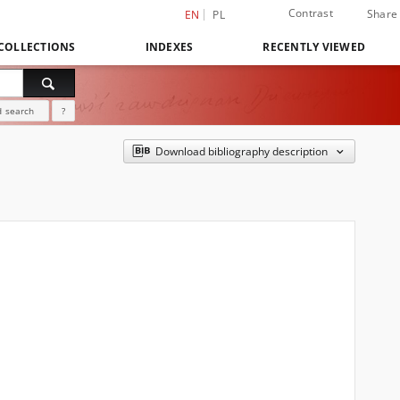
Contrast
Share
EN
PL
COLLECTIONS
INDEXES
RECENTLY VIEWED
 search
?
Download bibliography description