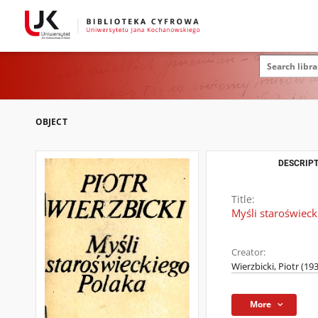
OBJECT
DESCRIPT
Title:
Myśli staroświeck
Creator:
Wierzbicki, Piotr (193
More