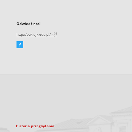
Odwiedź nas!
http://buk.ujk.edu.pl/
Facebook
Link
zewnętrzny,
otworzy
się
w
nowej
karcie
Historia przeglądania