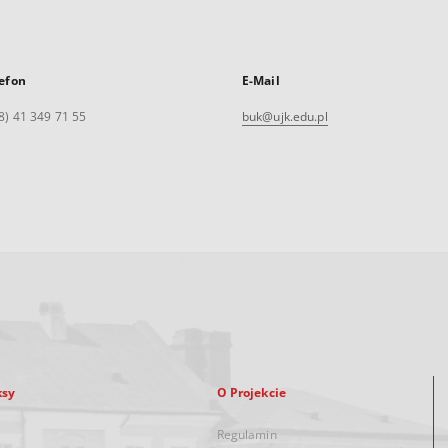
efon
E-Mail
8) 41 349 71 55
buk@ujk.edu.pl
ksy
O Projekcie
Regulamin