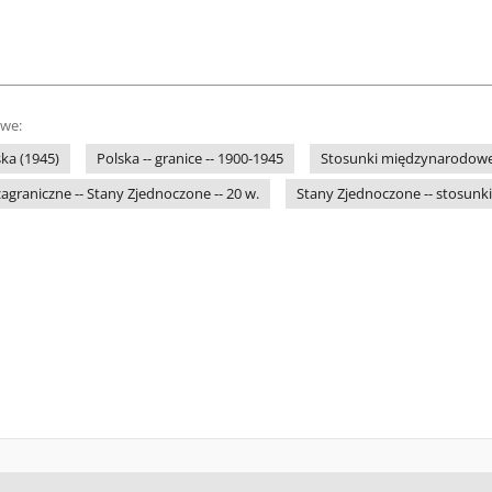
owe:
ska (1945)
Polska -- granice -- 1900-1945
Stosunki międzynarodowe 
zagraniczne -- Stany Zjednoczone -- 20 w.
Stany Zjednoczone -- stosunki 