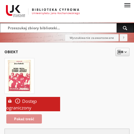
Wyszukiwanie zaawansowane
?
OBIEKT
Dostęp
ograniczony
Pokaż treść