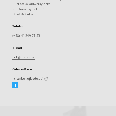
Biblioteka Uniwersytecka
ul. Uniwersytecka 19
25-406 Kielce
Telefon
(+48) 41 349 71 55
E-Mail
buk@ujk.edu.pl
Odwiedź nas!
http://buk.ujk.edu.pl/
Facebook
Link
zewnętrzny,
otworzy
się
w
nowej