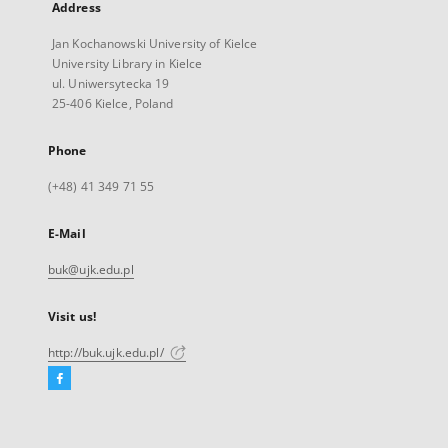
Address
Jan Kochanowski University of Kielce
University Library in Kielce
ul. Uniwersytecka 19
25-406 Kielce, Poland
Phone
(+48) 41 349 71 55
E-Mail
buk@ujk.edu.pl
Visit us!
http://buk.ujk.edu.pl/
Facebook
External
link,
will