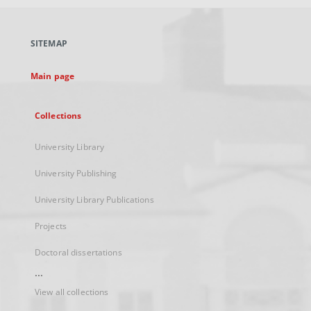
open
in
a
SITEMAP
new
tab
Main page
Collections
University Library
University Publishing
University Library Publications
Projects
Doctoral dissertations
...
View all collections