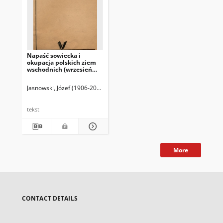
Napaść sowiecka i
okupacja polskich ziem
wschodnich (wrzesień
1939) : praca zbiorowa
pod auspicjami Polskiego
Jasnowski, Józef (1906-2009). Red.
Szczepanik, Edward (1915-2005). Re
Towarzystwa Naukowego
na Obczyźnie
tekst
More
CONTACT DETAILS