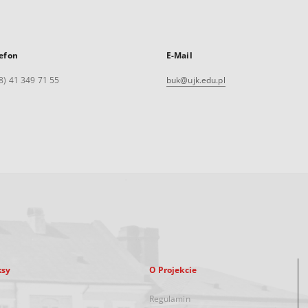
efon
E-Mail
8) 41 349 71 55
buk@ujk.edu.pl
ksy
O Projekcie
Regulamin