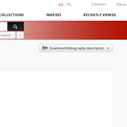
Contrast
Share
EN
PL
COLLECTIONS
INDEXES
RECENTLY VIEWED
 search
?
Download bibliography description