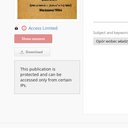
Access Limited
Subject and keyword
Show content
Opór wobec władzy 
Download
This publication is
protected and can be
accessed only from certain
IPs.