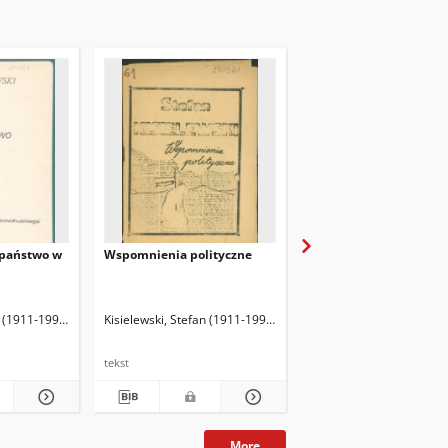
-państwo w
Wspomnienia polityczne
Bezsilność publicystyki
nadwiślańskim popląta
(felietony zdjęte przez
cenzurę)
n (1911-1991)
Kisielewski, Stefan (1911-1991)
Kisielewski, Stefan (191
tekst
tekst
More