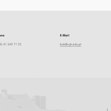
one
E-Mail
8) 41 349 71 55
buk@ujk.edu.pl