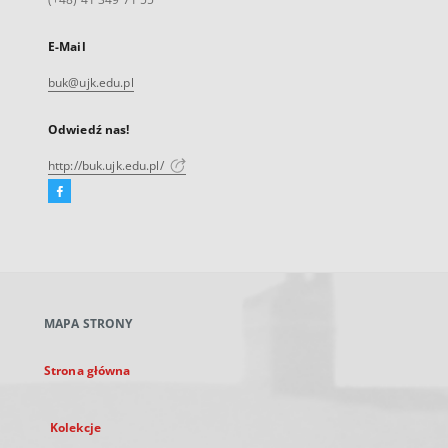
E-Mail
buk@ujk.edu.pl
Odwiedź nas!
http://buk.ujk.edu.pl/
Facebook
Link
zewnętrzny,
otworzy
się
w
nowej
MAPA STRONY
karcie
Strona główna
Kolekcje