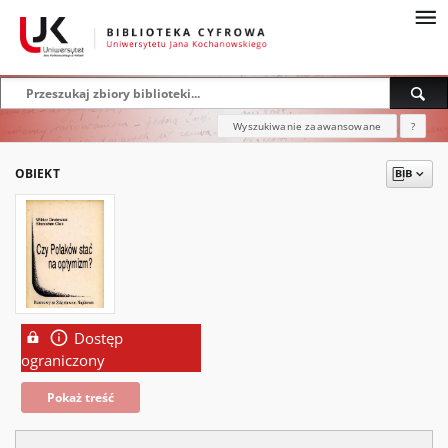
Wyszukiwanie zaawansowane
?
OBIEKT
Dostęp
ograniczony
Pokaż treść