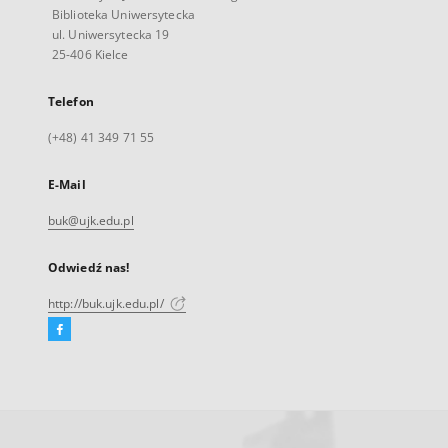
Biblioteka Uniwersytecka
ul. Uniwersytecka 19
25-406 Kielce
Telefon
(+48) 41 349 71 55
E-Mail
buk@ujk.edu.pl
Odwiedź nas!
http://buk.ujk.edu.pl/
Facebook
Link
zewnętrzny,
otworzy
się
w
nowej