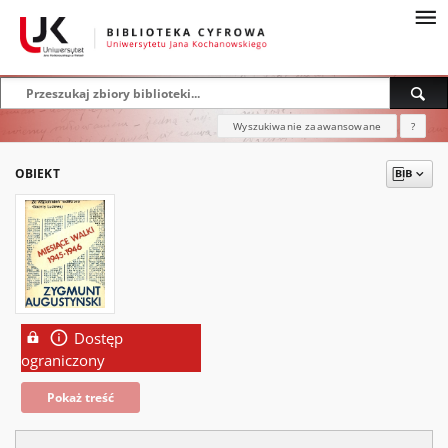
Wyszukiwanie zaawansowane
?
OBIEKT
Dostęp
ograniczony
Pokaż treść