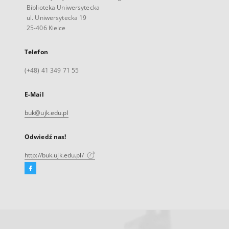
Biblioteka Uniwersytecka
ul. Uniwersytecka 19
25-406 Kielce
Telefon
(+48) 41 349 71 55
E-Mail
buk@ujk.edu.pl
Odwiedź nas!
http://buk.ujk.edu.pl/
Facebook
Link
zewnętrzny,
otworzy
się
w
nowej