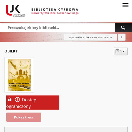
Wyszukiwanie zaawansowane
?
OBIEKT
Dostęp
ograniczony
Pokaż treść