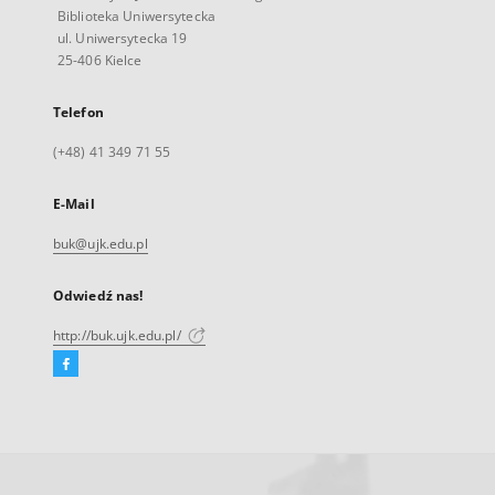
Biblioteka Uniwersytecka
ul. Uniwersytecka 19
25-406 Kielce
Telefon
(+48) 41 349 71 55
E-Mail
buk@ujk.edu.pl
Odwiedź nas!
http://buk.ujk.edu.pl/
Facebook
Link
zewnętrzny,
otworzy
się
w
nowej