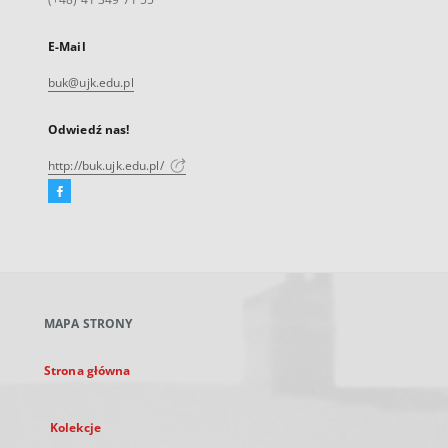
E-Mail
buk@ujk.edu.pl
Odwiedź nas!
http://buk.ujk.edu.pl/
Facebook
Link
zewnętrzny,
otworzy
się
w
nowej
MAPA STRONY
karcie
Strona główna
Kolekcje