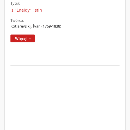
Tytuł:
Iz "Èneidy" : stih
Twórca:
Kotlârevs'kij, Ìvan (1769-1838)
Więcej