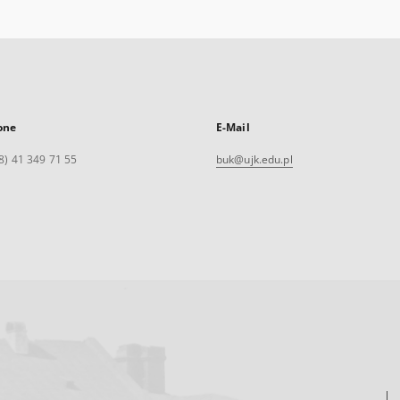
one
E-Mail
8) 41 349 71 55
buk@ujk.edu.pl