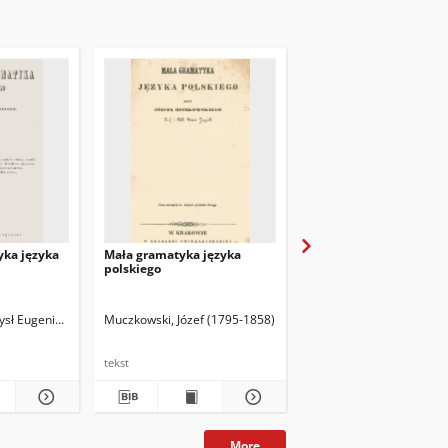
yka języka
Mała gramatyka języka
Ćwiczenia do gramatyk
polskiego
historycznej języka
polskiego
sł Eugeniusz Łada (1807-1868)
Muczkowski, Józef (1795-1858)
Rospond, Stanisław (190
tekst
tekst
More