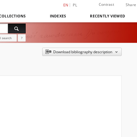
Contrast
Share
EN
PL
COLLECTIONS
INDEXES
RECENTLY VIEWED
 search
?
Download bibliography description