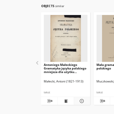
OBJECTS
similar
Antoniego Małeckiego
Mała grama
Gramatyka języka polskiego
polskiego
mniejsza dla użytku
gimnazyów i szkół realnych
ułożona
Małecki, Antoni (1821-1913)
Muczkowski,
tekst
tekst