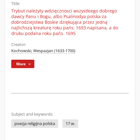
Title:
Trybut należyty wdzięcznosci wszystkiego dobrego
dawcy Panu i Bogu, albo Psalmodya polska za
dobrodziejstwa Boskie dziękująca przez jedną
najlichszą kreaturę roku pańs. 1693 napisana, a do
druku podana roku pańs. 1695
Creator:
Kochowski, Wespazjan (1633-1700)
More
Subject and keywords:
poezja religijna polska
17 w.