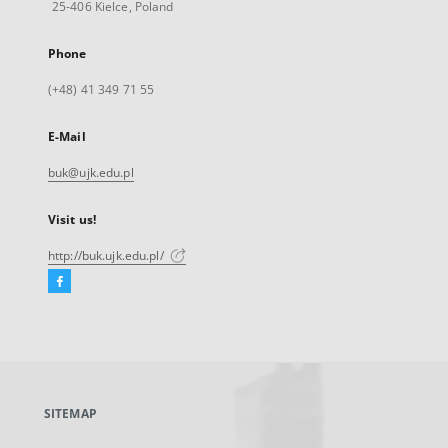
25-406 Kielce, Poland
Phone
(+48) 41 349 71 55
E-Mail
buk@ujk.edu.pl
Visit us!
http://buk.ujk.edu.pl/
Facebook
External
link,
will
open
in
a
SITEMAP
new
tab