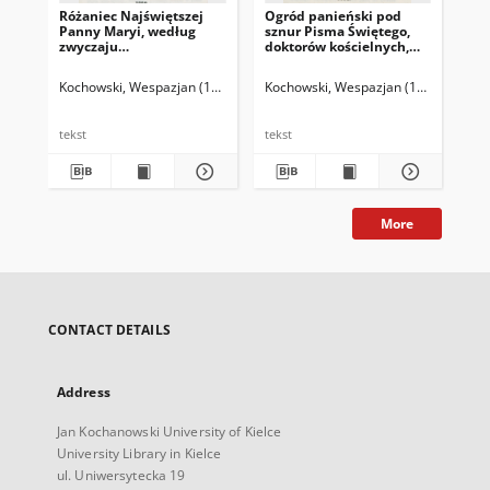
Różaniec Najświętszej
Ogród panieński pod
Dzi
Panny Maryi, według
sznur Pisma Świętego,
Wi
zwyczaju
doktorów kościelnych,
ins
kaznodziejskiego
kaznodziejów
tur
rytmem polskim
prawowiernych
szc
Kochowski, Wespazjan (1633-1700)
Kochowski, Wespazjan (1633-1700)
Turowski, Kazimierz Józef (1813-1
Koc
wyrażony
wymierzony, a kwiatami
tytułów Matki Boskiej
wysadzony, przez
tekst
tekst
tek
jednego najbliższego tej
Matki i Panny niewolnika
More
CONTACT DETAILS
Address
Jan Kochanowski University of Kielce
University Library in Kielce
ul. Uniwersytecka 19