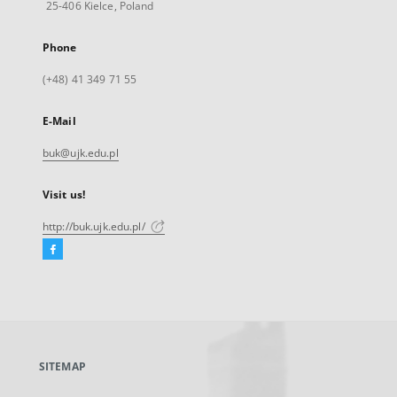
25-406 Kielce, Poland
Phone
(+48) 41 349 71 55
E-Mail
buk@ujk.edu.pl
Visit us!
http://buk.ujk.edu.pl/
Facebook
External
link,
will
open
in
a
SITEMAP
new
tab