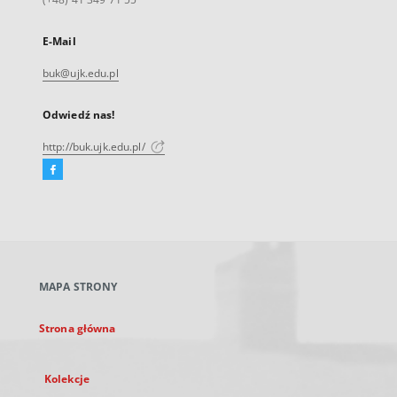
E-Mail
buk@ujk.edu.pl
Odwiedź nas!
http://buk.ujk.edu.pl/
Facebook
Link
zewnętrzny,
otworzy
się
w
nowej
MAPA STRONY
karcie
Strona główna
Kolekcje