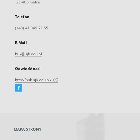
25-406 Kielce
Telefon
(+48) 41 349 71 55
E-Mail
buk@ujk.edu.pl
Odwiedź nas!
http://buk.ujk.edu.pl/
Facebook
Link
zewnętrzny,
otworzy
się
w
nowej
MAPA STRONY
karcie