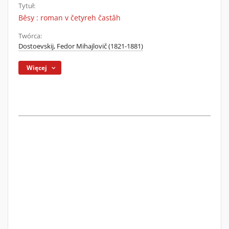
Tytuł:
Běsy : roman v četyreh častâh
Twórca:
Dostoevskij, Fedor Mihajlovič (1821-1881)
Więcej