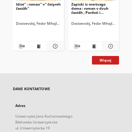
Idiot'' : roman'' v'' četyreh
Zapiski iz mertvago
Dne
častâh''
doma : roman v dvuh
g. 
častâh ; Pověsti i
"Gr
razskazy
sta
Dostoevskij, Fedor Mihajlovič (1821-1881)
Dostoevskij, Fedor Mihajlovič (1821-
Dos
Więcej
DANE KONTAKTOWE
Adres
Uniwersytet Jana Kochanowskiego
Biblioteka Uniwersytecka
ul. Uniwersytecka 19