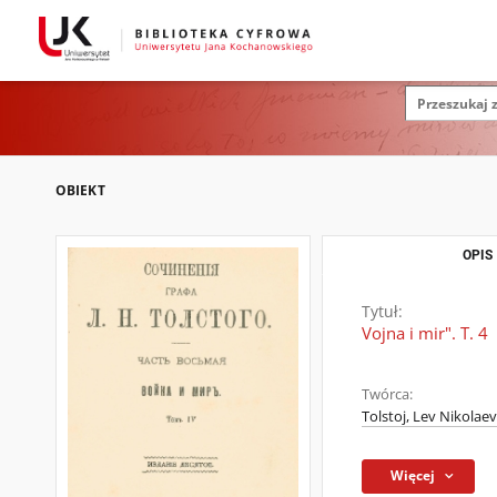
OBIEKT
OPIS
Tytuł:
Vojna i mir". T. 4
Twórca:
Tolstoj, Lev Nikolaev
Więcej