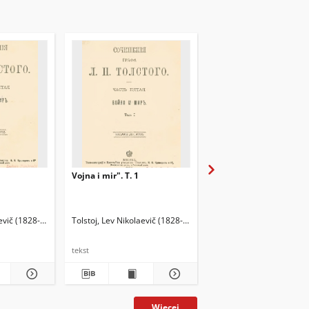
Vojna i mir". T. 1
Dětstvo ; Otročestvo i 
aevič (1828-1910)
Tolstoj, Lev Nikolaevič (1828-1910)
Tolstoj, Lev Nikolaevič 
tekst
tekst
Więcej