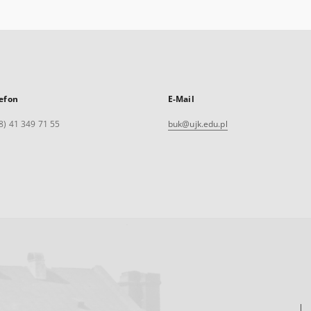
efon
E-Mail
8) 41 349 71 55
buk@ujk.edu.pl