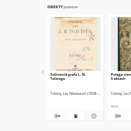
OBIEKTY
podobne
Sočinenìâ grafa L. N.
Potęga cie
Tolstogo
5 aktach
Tolstoj, Lev Nikolaevič (1828-1910)
Tolstoj, Lev
tekst