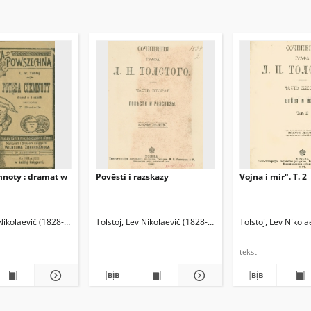
mnoty : dramat w
Pověsti i razskazy
Vojna i mir". T. 2
 Nikolaevič (1828-1910)
Stadnik, Josip (1876-1954). Tł.
Tolstoj, Lev Nikolaevič (1828-1910)
Tolstoj, Lev Nikol
tekst