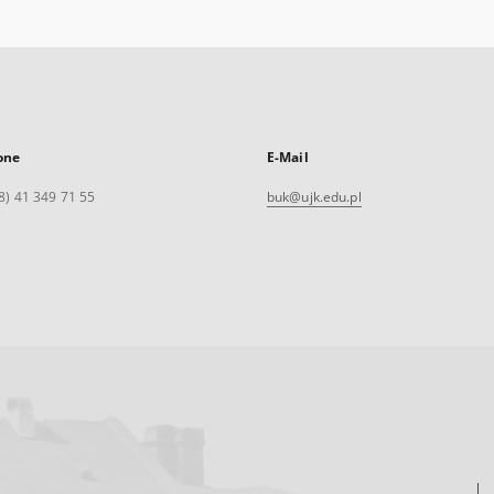
one
E-Mail
8) 41 349 71 55
buk@ujk.edu.pl