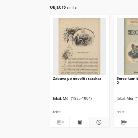
OBJECTS
similar
Zabava po nevolě : razskaz
Serce kamie
2
Jókai, Mór (1825-1904)
Jókai, Mór (
tekst
tekst