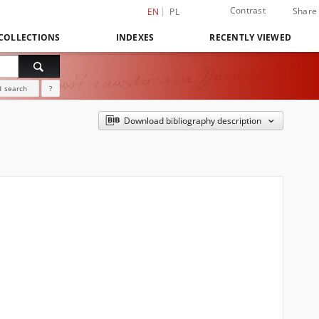
Contrast
Share
EN
PL
COLLECTIONS
INDEXES
RECENTLY VIEWED
 search
?
Download bibliography description