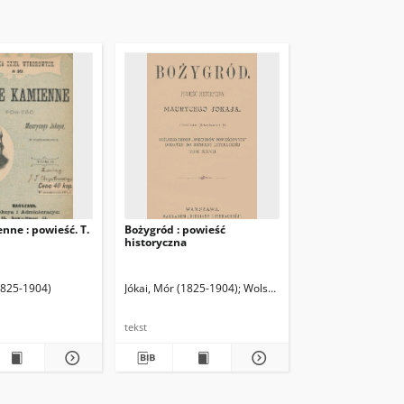
nne : powieść. T.
Bożygród : powieść
historyczna
1825-1904)
Jókai, Mór (1825-1904)
Wolska, Stanisława (18..-19..). 
tekst