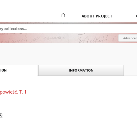
ABOUT PROJECT
Advanced
INFORMATION
ION
powieść. T. 1
4)