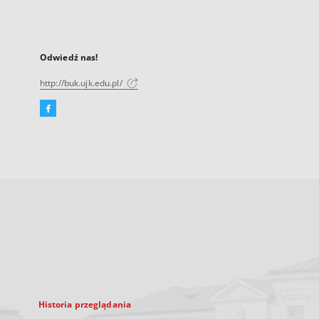
Odwiedź nas!
http://buk.ujk.edu.pl/
Facebook
Link
zewnętrzny,
otworzy
się
w
nowej
karcie
Historia przeglądania