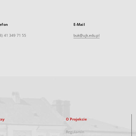
efon
E-Mail
8) 41 349 71 55
buk@ujk.edu.pl
ksy
O Projekcie
Regulamin