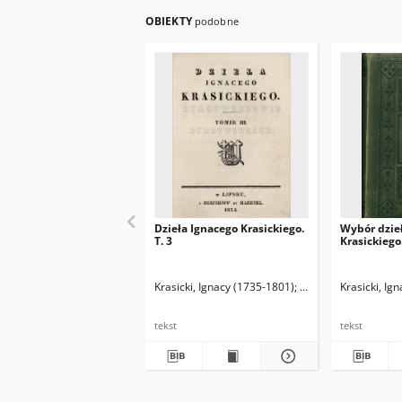
OBIEKTY
podobne
Dzieła Ignacego Krasickiego.
Wybór dzie
T. 3
Krasickiego.
Krasicki, Ignacy (1735-1801)
Bobrowicz, Jan Nep
Krasicki, Ig
tekst
tekst