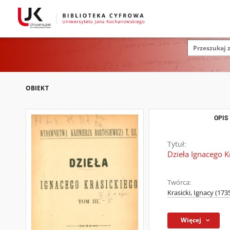
OBIEKT
OPIS
Tytuł:
Dzieła Ignacego Kr
Twórca:
Krasicki, Ignacy (173
Więcej