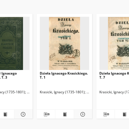
ł Ignacego
Dzieła Ignacego Krasickiego.
Dzieła Ignacego K
 T. 3
T. 1
T. 7
omucen (1805-1881). Wyd.
nacy (1735-1801)
Dmochowski, Franciszek Ksawery (1762-1808). Przedm.
Krasicki, Ignacy (1735-1801)
Dmochowski, Franciszek K
Krasicki, Ignacy (