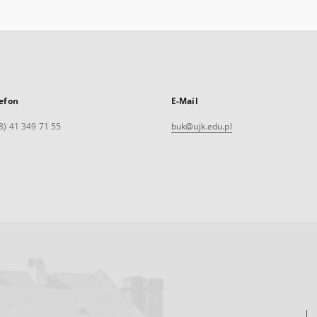
efon
E-Mail
8) 41 349 71 55
buk@ujk.edu.pl