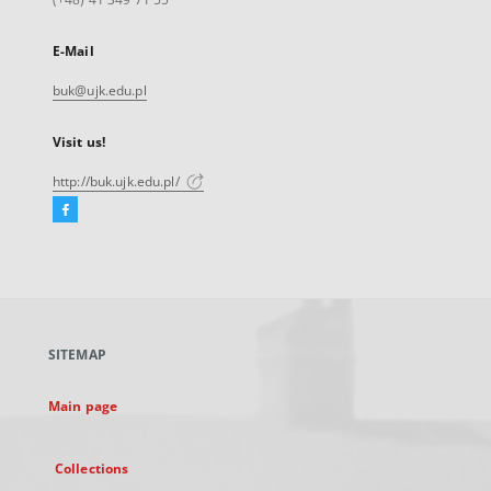
E-Mail
buk@ujk.edu.pl
Visit us!
http://buk.ujk.edu.pl/
Facebook
External
link,
will
open
in
a
SITEMAP
new
tab
Main page
Collections