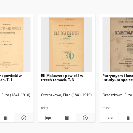
 : powieść w
Eli Makower : powieść w
Patryotyzm i ko
ch. T. 1
trzech tomach. T. 3
: studyum społec
 Eliza (1841-1910)
Orzeszkowa, Eliza (1841-1910)
Orzeszkowa, Eliza
tekst
tekst