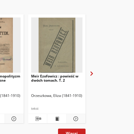
smopolityzm
Meir Ezofowicz : powieść w
Pieśń przerwana
zne
dwóch tomach. T. 2
 (1841-1910)
Orzeszkowa, Eliza (1841-1910)
Orzeszkowa, Eliza (1841
tekst
tekst
Więcej