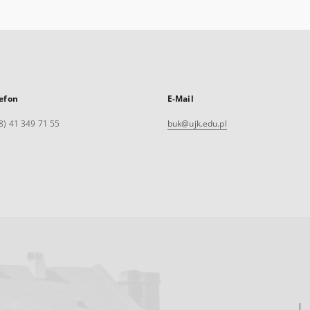
efon
E-Mail
8) 41 349 71 55
buk@ujk.edu.pl