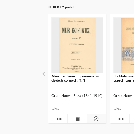
OBIEKTY
podobne
Meir Ezofowicz : powieść w
Eli Makower
dwóch tomach. T. 1
trzech toma
Orzeszkowa, Eliza (1841-1910)
Orzeszkowa,
tekst
tekst