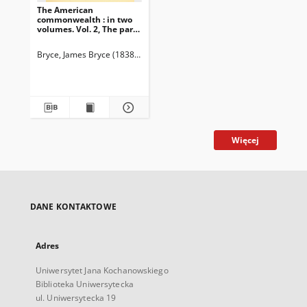
The American
commonwealth : in two
volumes. Vol. 2, The part
system, public option,
illustrations and
Bryce, James Bryce (1838-1922)
reflections, social
institutions
Więcej
DANE KONTAKTOWE
Adres
Uniwersytet Jana Kochanowskiego
Biblioteka Uniwersytecka
ul. Uniwersytecka 19