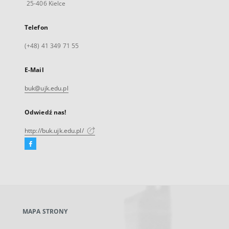
25-406 Kielce
Telefon
(+48) 41 349 71 55
E-Mail
buk@ujk.edu.pl
Odwiedź nas!
http://buk.ujk.edu.pl/
Facebook
Link
zewnętrzny,
otworzy
się
w
nowej
MAPA STRONY
karcie