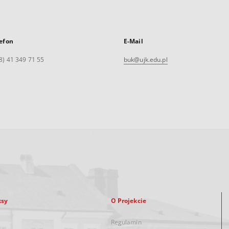
efon
E-Mail
8) 41 349 71 55
buk@ujk.edu.pl
ksy
O Projekcie
Regulamin