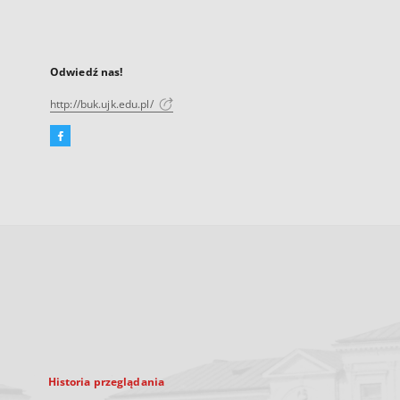
Odwiedź nas!
http://buk.ujk.edu.pl/
Facebook
Link
zewnętrzny,
otworzy
się
w
nowej
karcie
Historia przeglądania