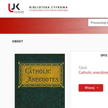
OBIEKT
OPIS
Tytuł:
Catholic anecdote
Więcej