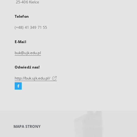
25-406 Kielce
Telefon
(+48) 41 349 71 55
E-Mail
buk@ujk.edu.pl
Odwiedź nas!
http://buk.ujk.edu.pl/
Facebook
Link
zewnętrzny,
otworzy
się
w
nowej
MAPA STRONY
karcie