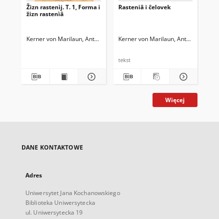
Žizn rastenìj. T. 1, Forma i
Rasteniâ i ĉelovek
žizn rastenìâ
Kerner von Marilaun, Anton (1831-1898)
Kerner von Marilaun, Anton (1831-18
Tranšel’, Vladimir Andreevič (
tekst
Więcej
DANE KONTAKTOWE
Adres
Uniwersytet Jana Kochanowskiego
Biblioteka Uniwersytecka
ul. Uniwersytecka 19