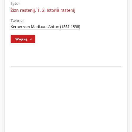
Tytuł:
Žizn rastenìj. T. 2, Istorìâ rastenìj
Twórca:
Kerner von Marilaun, Anton (1831-1898)
Więcej