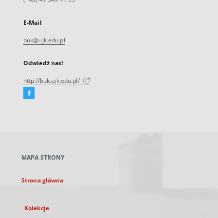
E-Mail
buk@ujk.edu.pl
Odwiedź nas!
http://buk.ujk.edu.pl/
Facebook
Link
zewnętrzny,
otworzy
się
w
nowej
MAPA STRONY
karcie
Strona główna
Kolekcje