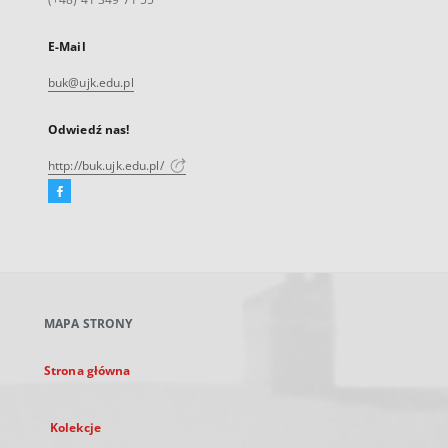
E-Mail
buk@ujk.edu.pl
Odwiedź nas!
http://buk.ujk.edu.pl/
Facebook
Link
zewnętrzny,
otworzy
się
w
nowej
MAPA STRONY
karcie
Strona główna
Kolekcje