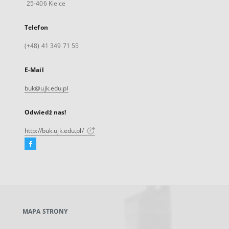
25-406 Kielce
Telefon
(+48) 41 349 71 55
E-Mail
buk@ujk.edu.pl
Odwiedź nas!
http://buk.ujk.edu.pl/
Facebook
Link
zewnętrzny,
otworzy
się
w
nowej
MAPA STRONY
karcie