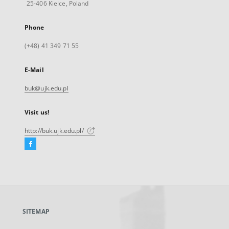
25-406 Kielce, Poland
Phone
(+48) 41 349 71 55
E-Mail
buk@ujk.edu.pl
Visit us!
http://buk.ujk.edu.pl/
Facebook
External
link,
will
open
in
a
SITEMAP
new
tab