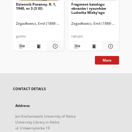
Dziennik Poranny. R. 1,
Fragment katalogu
Ka
1940, nr 3 (3 III)
obrazów i rysunków
Lu
Ludwika Misky’ego
zna
zbi
Ze
Zegadłowicz, Emil (1888-1941)
Reischer Leopold (red. naczelny)
Zegadłowicz, Emil (1888-1941)
Haman
Zeg
gazeta
rękopis
ręk
More
CONTACT DETAILS
Address
Jan Kochanowski University of Kielce
University Library in Kielce
ul. Uniwersytecka 19