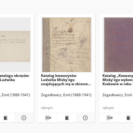
atalogu obrazów
Katalog kwasorytów
Katalog „Kwasor
 Ludwika
Ludwika Misky’ego
Misky’ego wykon
znajdujących się w zbiorze
Krakowie w roku 
gorzeńskim Emila
1916”.
Zegadłowicza
(red. naczelny)
, Emil (1888-1941)
Hamann Bruno. Red. odpowiedzialny
Zegadłowicz, Emil (1888-1941)
Zegadłowicz, Emil
rękopis
rękopis