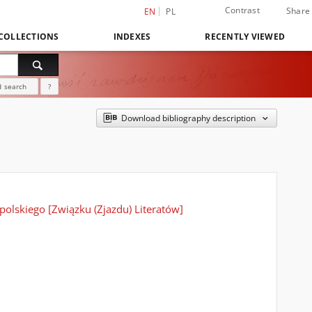
Contrast
Share
EN
PL
COLLECTIONS
INDEXES
RECENTLY VIEWED
 search
?
Download bibliography description
olskiego [Związku (Zjazdu) Literatów]