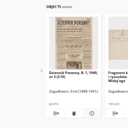
OBJECTS
similar
Dziennik Poranny. R. 1, 1940,
Fragment k
nr 3 (3 III)
i rysunków
Misky’ego
Zegadłowicz, Emil (1888-1941)
Reischer Leopold 
Zegadłowicz
gazeta
rękopis