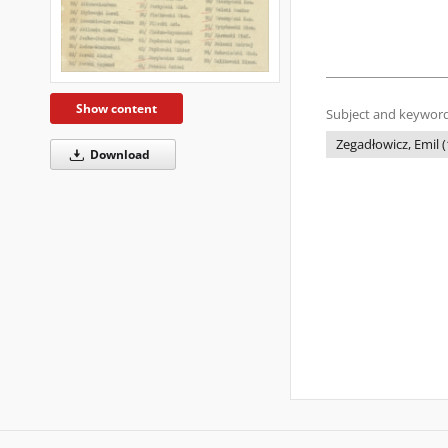
Show content
Subject and keyword
Zegadłowicz, Emil 
Download