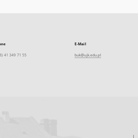
one
E-Mail
8) 41 349 71 55
buk@ujk.edu.pl