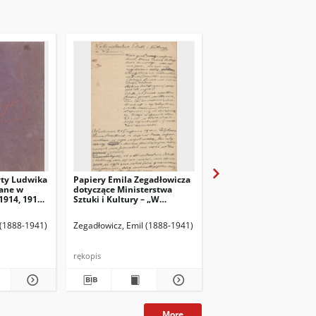
yty Ludwika
Papiery Emila Zegadłowicza
Papiery Emila Zegadło
ane w
dotyczące Ministerstwa
dotyczące Ministerstw
1914, 1915,
Sztuki i Kultury – „W
Sztuki i Kultury – pism
Ministerstwie Kultury i
które wyszły z MSiK
Sztuki”, artykuł
 (1888-1941)
Zegadłowicz, Emil (1888-1941)
Zegadłowicz, Emil (1888
rękopis
rękopis
More