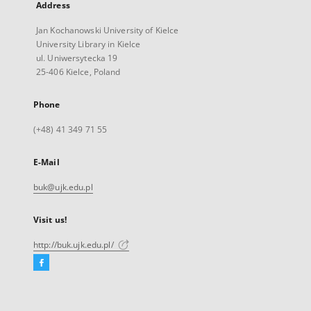
Address
Jan Kochanowski University of Kielce
University Library in Kielce
ul. Uniwersytecka 19
25-406 Kielce, Poland
Phone
(+48) 41 349 71 55
E-Mail
buk@ujk.edu.pl
Visit us!
http://buk.ujk.edu.pl/
Facebook
External
link,
will