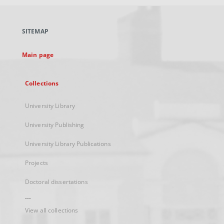
open
in
a
SITEMAP
new
tab
Main page
Collections
University Library
University Publishing
University Library Publications
Projects
Doctoral dissertations
...
View all collections