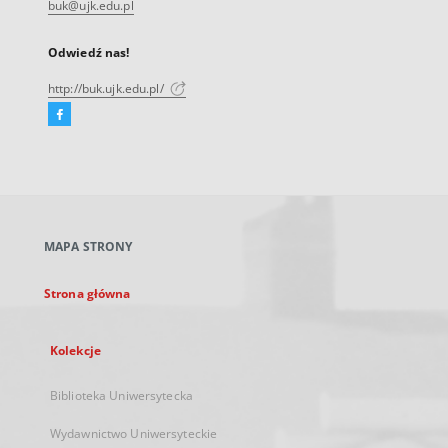
buk@ujk.edu.pl
Odwiedź nas!
http://buk.ujk.edu.pl/
Facebook
Link
zewnętrzny,
otworzy
się
w
nowej
MAPA STRONY
karcie
Strona główna
Kolekcje
Biblioteka Uniwersytecka
Wydawnictwo Uniwersyteckie