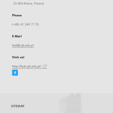
25-406 Kielce, Poland
Phone
(+48) 41 349 71 55
E-Mail
buk@ujk.edu.pl
Visit us!
http://buk.ujk.edu.pl/
Facebook
External
link,
will
open
in
a
SITEMAP
new
tab