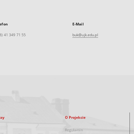
efon
E-Mail
8) 41 349 71 55
buk@ujk.edu.pl
ksy
O Projekcie
Regulamin