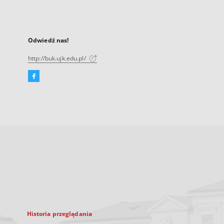
Odwiedź nas!
http://buk.ujk.edu.pl/
Facebook
Link
zewnętrzny,
otworzy
się
w
nowej
karcie
Historia przeglądania