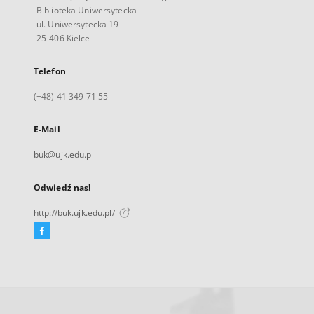
Biblioteka Uniwersytecka
ul. Uniwersytecka 19
25-406 Kielce
Telefon
(+48) 41 349 71 55
E-Mail
buk@ujk.edu.pl
Odwiedź nas!
http://buk.ujk.edu.pl/
Facebook
Link
zewnętrzny,
otworzy
się
w
nowej