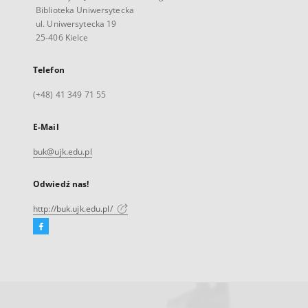
Biblioteka Uniwersytecka
ul. Uniwersytecka 19
25-406 Kielce
Telefon
(+48) 41 349 71 55
E-Mail
buk@ujk.edu.pl
Odwiedź nas!
http://buk.ujk.edu.pl/
Facebook
Link
zewnętrzny,
otworzy
się
w
nowej