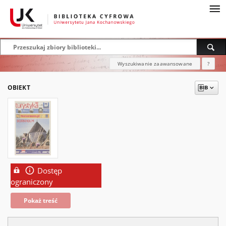
Wyszukiwanie zaawansowane
?
OBIEKT
Dostęp
ograniczony
Pokaż treść