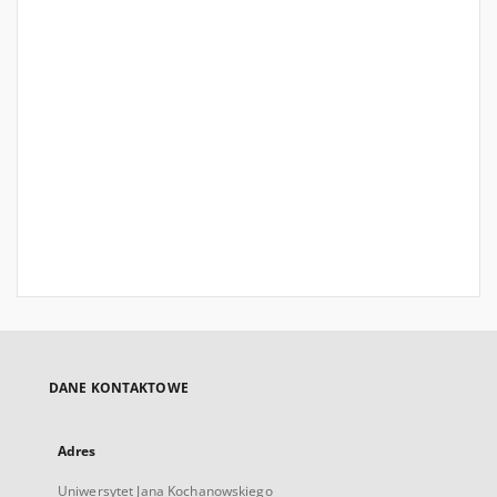
DANE KONTAKTOWE
Adres
Uniwersytet Jana Kochanowskiego