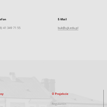
efon
E-Mail
8) 41 349 71 55
buk@ujk.edu.pl
ksy
O Projekcie
Regulamin