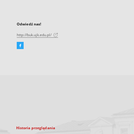
Odwiedź nas!
http://buk.ujk.edu.pl/
Facebook
Link
zewnętrzny,
otworzy
się
w
nowej
karcie
Historia przeglądania