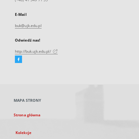
E-Mail
buk@ujk.edu.pl
Odwiedź nas!
http://buk.ujk.edu.pl/
Facebook
Link
zewnętrzny,
otworzy
się
w
nowej
MAPA STRONY
karcie
Strona główna
Kolekcje