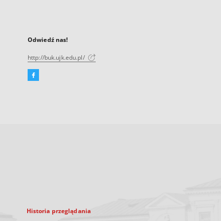
Odwiedź nas!
http://buk.ujk.edu.pl/
Facebook
Link
zewnętrzny,
otworzy
się
w
nowej
karcie
Historia przeglądania