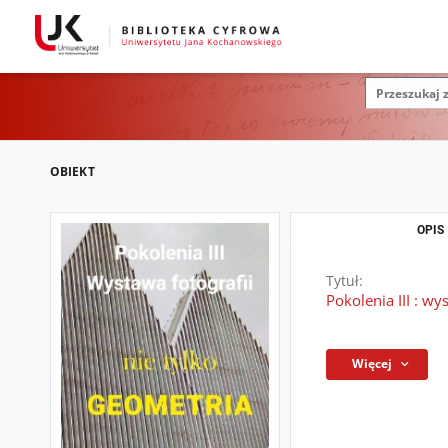
OBIEKT
OPIS
Tytuł:
Pokolenia III : wy
Więcej