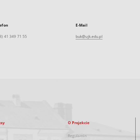
efon
E-Mail
8) 41 349 71 55
buk@ujk.edu.pl
ksy
O Projekcie
Regulamin