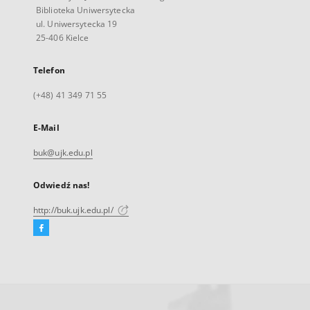
Biblioteka Uniwersytecka
ul. Uniwersytecka 19
25-406 Kielce
Telefon
(+48) 41 349 71 55
E-Mail
buk@ujk.edu.pl
Odwiedź nas!
http://buk.ujk.edu.pl/
Facebook
Link
zewnętrzny,
otworzy
się
w
nowej