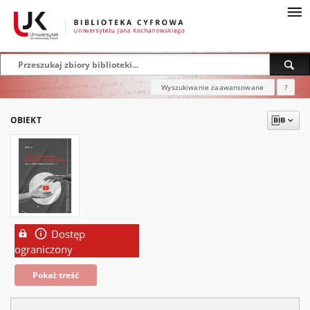
Wyszukiwanie zaawansowane
?
OBIEKT
Dostęp
ograniczony
Pokaż treść