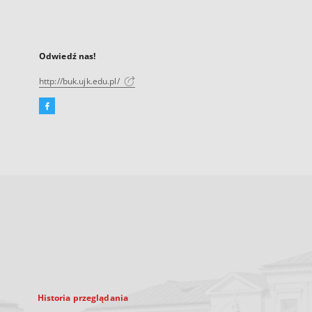
Odwiedź nas!
http://buk.ujk.edu.pl/
Facebook
Link
zewnętrzny,
otworzy
się
w
nowej
karcie
Historia przeglądania