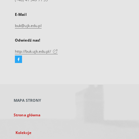
E-Mail
buk@ujk.edu.pl
Odwiedź nas!
http://buk.ujk.edu.pl/
Facebook
Link
zewnętrzny,
otworzy
się
w
nowej
MAPA STRONY
karcie
Strona główna
Kolekcje