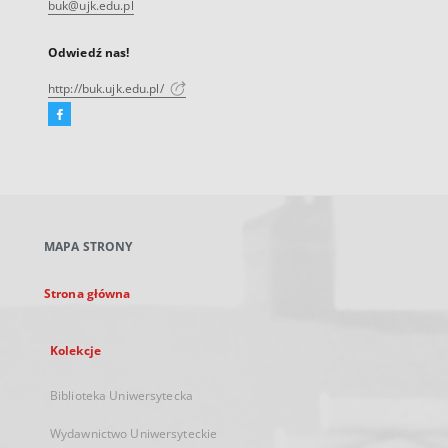
buk@ujk.edu.pl
Odwiedź nas!
http://buk.ujk.edu.pl/
Facebook
Link
zewnętrzny,
otworzy
się
w
nowej
MAPA STRONY
karcie
Strona główna
Kolekcje
Biblioteka Uniwersytecka
Wydawnictwo Uniwersyteckie