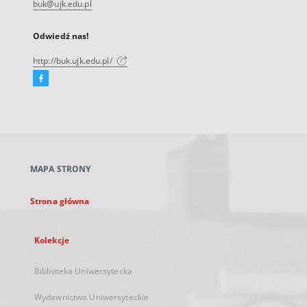
buk@ujk.edu.pl
Odwiedź nas!
http://buk.ujk.edu.pl/
Facebook
Link
zewnętrzny,
otworzy
się
w
nowej
MAPA STRONY
karcie
Strona główna
Kolekcje
Biblioteka Uniwersytecka
Wydawnictwo Uniwersyteckie