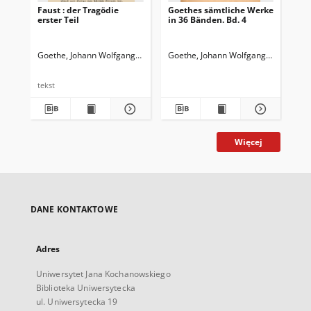
Faust : der Tragödie
Goethes sämtliche Werke
Go
erster Teil
in 36 Bänden. Bd. 4
in 
Goethe, Johann Wolfgang von (1749-1832)
Goethe, Johann Wolfgang von (1749-
Goe
tekst
Więcej
DANE KONTAKTOWE
Adres
Uniwersytet Jana Kochanowskiego
Biblioteka Uniwersytecka
ul. Uniwersytecka 19