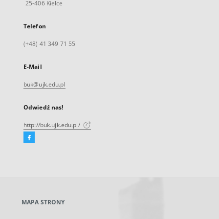
25-406 Kielce
Telefon
(+48) 41 349 71 55
E-Mail
buk@ujk.edu.pl
Odwiedź nas!
http://buk.ujk.edu.pl/
Facebook
Link
zewnętrzny,
otworzy
się
w
nowej
MAPA STRONY
karcie