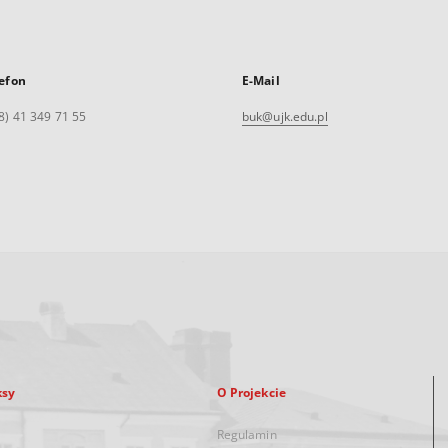
efon
E-Mail
8) 41 349 71 55
buk@ujk.edu.pl
ksy
O Projekcie
Regulamin