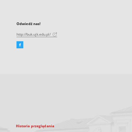
Odwiedź nas!
http://buk.ujk.edu.pl/
Facebook
Link
zewnętrzny,
otworzy
się
w
nowej
karcie
Historia przeglądania