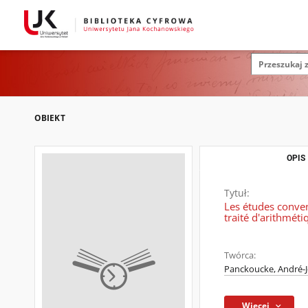
OBIEKT
OPIS
Tytuł:
Les études conven
traité d'arithméti
Twórca:
Panckoucke, André-J
Więcej