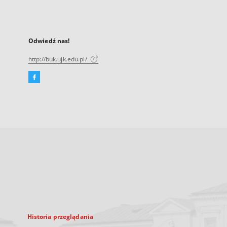
Odwiedź nas!
http://buk.ujk.edu.pl/
Facebook
Link
zewnętrzny,
otworzy
się
w
nowej
karcie
Historia przeglądania