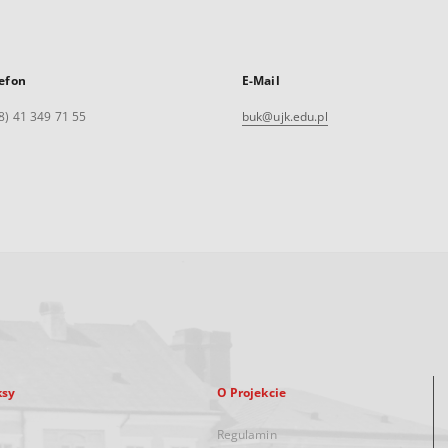
efon
E-Mail
8) 41 349 71 55
buk@ujk.edu.pl
ksy
O Projekcie
Regulamin