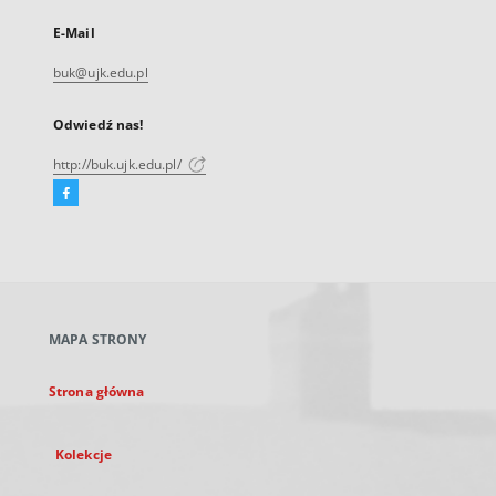
E-Mail
buk@ujk.edu.pl
Odwiedź nas!
http://buk.ujk.edu.pl/
Facebook
Link
zewnętrzny,
otworzy
się
w
nowej
MAPA STRONY
karcie
Strona główna
Kolekcje