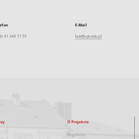
efon
E-Mail
8) 41 349 71 55
buk@ujk.edu.pl
ksy
O Projekcie
Regulamin