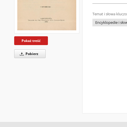
Temat i słowa klucz
Encyklopedie i słow
Pokaż treść
Pobierz