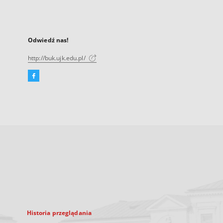
Odwiedź nas!
http://buk.ujk.edu.pl/
Facebook
Link
zewnętrzny,
otworzy
się
w
nowej
karcie
Historia przeglądania