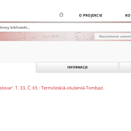
O PROJEKCIE
KO
Wyszukiwanie zaawa
INFORMACJE
 slovar'. T. 33, Č. 65 : Termičeskiâ-ošušeniâ-Tombazi