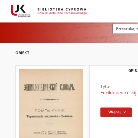
OBIEKT
OPIS
Tytuł:
Enciklopedičeskij
Więcej