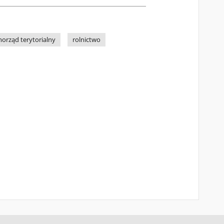
orząd terytorialny
rolnictwo