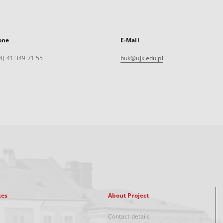
one
E-Mail
8) 41 349 71 55
buk@ujk.edu.pl
xes
About Project
Contact details