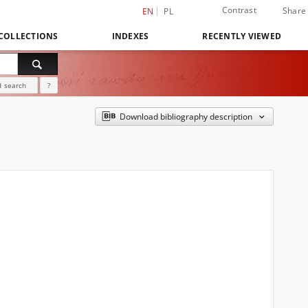
Contrast
Share
EN
PL
COLLECTIONS
INDEXES
RECENTLY VIEWED
 search
?
Download bibliography description