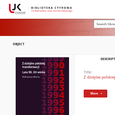
OBJECT
DESCRIPT
Title:
Z dziejów polskie
More