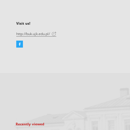
Visit us!
http://buk.ujk.edu.pl/
Facebook
External
link,
will
open
in
a
new
tab
Recently viewed