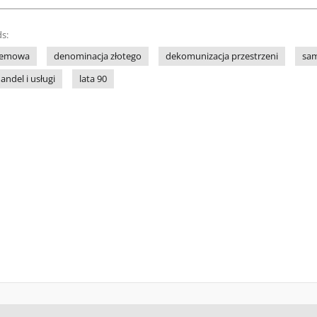
s:
stemowa
denominacja złotego
dekomunizacja przestrzeni
sam
andel i usługi
lata 90